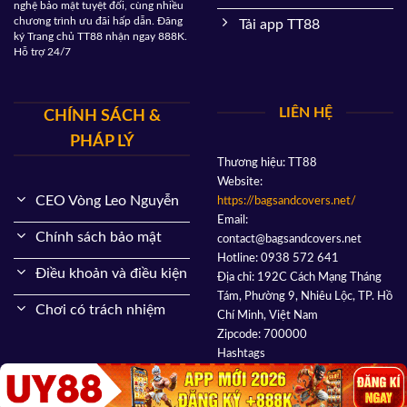
nghệ bảo mật tuyệt đối, cùng nhiều
chương trình ưu đãi hấp dẫn. Đăng
Tải app TT88
ký Trang chủ TT88 nhận ngay 888K.
Hỗ trợ 24/7
LIÊN HỆ
CHÍNH SÁCH &
PHÁP LÝ
Thương hiệu: TT88
Website:
CEO Vòng Leo Nguyễn
https://bagsandcovers.net/
Email:
Chính sách bảo mật
contact@bagsandcovers.net
Hotline: 0938 572 641
Điều khoản và điều kiện
Địa chỉ: 192C Cách Mạng Tháng
Tám, Phường 9, Nhiêu Lộc, TP. Hồ
Chơi có trách nhiệm
Chí Minh, Việt Nam
Zipcode: 700000
Hashtags
#tt88 #tt88casino #slotgamett88
#nhacaitt88 #dangkyt t88