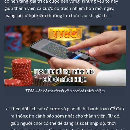
cố nền tảng giải trí cá cược bền vững. Những yếu tố này
giúp thành viên cá cược có trách nhiệm hơn mỗi ngày,
mang lại cơ hội kiếm thưởng lớn hơn sau khi giải trí:
TT88 luôn hỗ trợ thành viên chơi có trách nhiệm
Theo dõi lịch sử cá cược và giao dịch thanh toán để đưa
ra thông tin cảnh báo sớm nhất cho thành viên. Từ đó,
giúp người chơi có thể dễ dàng rà soát nhịp độ, thời