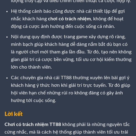
lượng truy cập và điều chỉnh chiến thuật cá cược hợp lý.
Hệ thống cảnh báo cũng được nhà cái thiết lập để gợi
nhắc khách hàng
chơi có trách nhiệm
, không để hoạt
động cá cược ảnh hưởng đến cuộc sống cá nhân.
Nội dung quy định được trang game xây dựng rõ ràng,
minh bạch giúp khách hàng dễ dàng nắm bắt dù bạn có
là người chơi mới tham gia lần đầu. Từ đó, tạo nên không
gian giải trí cá cược bền vững, tối ưu cơ hội kiếm thưởng
lớn cho thành viên.
Các chuyên gia nhà cái TT88 thường xuyên lên bài gợi ý
khách hàng ý thức hơn khi giải trí trực tuyến. Từ đó giúp
hội viên hạn chế những rủi ro không đáng có gây ảnh
hưởng tới cuộc sống.
Lời kết
Chơi có trách nhiệm TT88
không phải là những nguyên tắc
cứng nhắc, mà là cách hệ thống giúp thành viên tối ưu trải