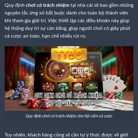
Quy định
chơi có trách nhiệm
tại nhà cái sẽ bao gồm những
nguyên tắc ứng xử bắt buộc dành cho toàn bộ thành viên
khi tham gia giải trí. Việc thiết lập các điều khoản này giúp
hệ thống duy trì sự cân bằng, giúp người chơi có giây phút
cá cược an toàn, hạn chế nhiểu rủi ro.
Quy định chơi có trách nhiệm cho hội viên cá cược
Tuy nhiên, khách hàng cũng sẽ cần tự ý thức được về giới