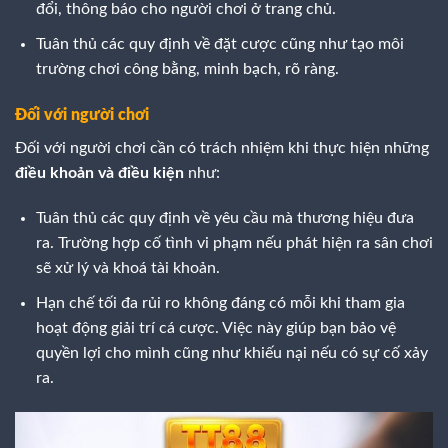
đổi, thông báo cho người chơi ở trang chủ.
Tuân thủ các quy định về đặt cược cũng như tạo môi
trường chơi công bằng, minh bạch, rõ ràng.
Đối với người chơi
Đối với người chơi cần có trách nhiệm khi thực hiện những
điều khoản và điều kiện
như:
Tuân thủ các quy định về yêu cầu mà thương hiệu đưa
ra. Trường hợp cố tình vi phạm nếu phát hiện ra sân chơi
sẽ xử lý và khoá tài khoản.
Hạn chế tối đa rủi ro không đáng có mỗi khi tham gia
hoạt động giải trí cá cược. Việc này giúp bạn bảo vệ
quyền lợi cho mình cũng như khiếu nại nếu có sự cố xảy
ra.