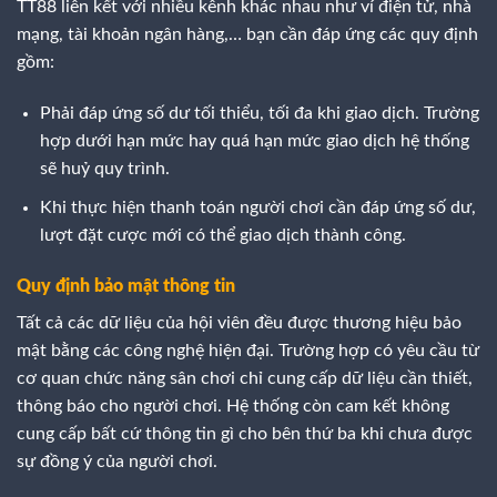
TT88 liên kết với nhiều kênh khác nhau như ví điện tử, nhà
mạng, tài khoản ngân hàng,… bạn cần đáp ứng các quy định
gồm:
Phải đáp ứng số dư tối thiểu, tối đa khi giao dịch. Trường
hợp dưới hạn mức hay quá hạn mức giao dịch hệ thống
sẽ huỷ quy trình.
Khi thực hiện thanh toán người chơi cần đáp ứng số dư,
lượt đặt cược mới có thể giao dịch thành công.
Quy định bảo mật thông tin
Tất cả các dữ liệu của hội viên đều được thương hiệu bảo
mật bằng các công nghệ hiện đại. Trường hợp có yêu cầu từ
cơ quan chức năng sân chơi chỉ cung cấp dữ liệu cần thiết,
thông báo cho người chơi. Hệ thống còn cam kết không
cung cấp bất cứ thông tin gì cho bên thứ ba khi chưa được
sự đồng ý của người chơi.