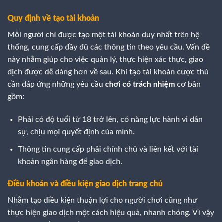
Quy định về tạo tài khoản
Mỗi người chỉ được tạo một tài khoản duy nhất trên hệ
thống, cung cấp đầy đủ các thông tin theo yêu cầu. Vấn đề
này nhằm giúp cho việc quản lý, thực hiện xác thực, giao
dịch được dễ dàng hơn về sau. Khi tạo tài khoản cược thủ
cần đáp ứng những yêu cầu
chơi có trách nhiệm
cơ bản
gồm:
Phải có độ tuổi từ 18 trở lên, có năng lực hành vi dân
sự, chịu mọi quyết định của mình.
Thông tin cung cấp phải chính chủ và liên kết với tài
khoản ngân hàng để giao dịch.
Điều khoản và điều kiện giao dịch trang chủ
Nhằm tạo điều kiện thuận lợi cho người chơi cũng như
thực hiện giao dịch một cách hiệu quả, nhanh chóng. Vì vậy