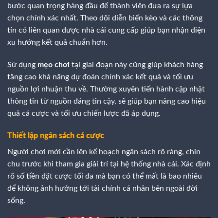
bước quan trọng hàng đầu để thành viên đưa ra sự lựa
chọn chính xác nhất. Theo dõi diễn biến kèo và các thông
tin có liên quan được nhà cái cung cấp giúp bạn nhận diện
xu hướng kết quả chuẩn hơn.
Sử dụng
mẹo chơi
tại giai đoạn này cũng giúp khách hàng
tăng cao khả năng dự đoán chính xác kết quả và tối ưu
nguồn lợi nhuận thu về. Thường xuyên tiến hành cập nhật
thông tin từ nguồn đáng tin cậy, sẽ giúp bạn nâng cao hiệu
quả cá cược và tối ưu chiến lược đã áp dụng.
Thiết lập ngân sách cá cược
Người chơi mới cần lên kế hoạch ngân sách rõ ràng, chỉn
chu trước khi tham gia giải trí tại hệ thống nhà cái. Xác định
rõ số tiền đặt cược tối đa mà bạn có thể mất là bao nhiêu
để không ảnh hưởng tới tài chính cá nhân bên ngoài đời
sống.