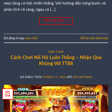
mẹo tăng cơ hội chiến thắng. Với hướng dẫn từng bước và
phân tích rõ ràng, ngay cả […]
TIẾP TỤC ĐỌC
→
Đã đăng trong
mẹo chơi
Để lại một bình luận
MẸO CHƠI
Cách Chơi Nổ Hũ Luôn Thắng – Nhận Quà
Khủng Với TT88
ĐÃ ĐĂNG TRÊN
THÁNG 4 1, 2026
BỞI
SEOVIETNAM
01
Th4