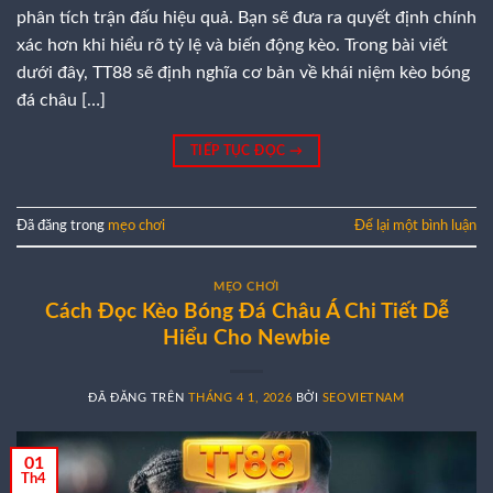
phân tích trận đấu hiệu quả. Bạn sẽ đưa ra quyết định chính
xác hơn khi hiểu rõ tỷ lệ và biến động kèo. Trong bài viết
dưới đây, TT88 sẽ định nghĩa cơ bản về khái niệm kèo bóng
đá châu […]
TIẾP TỤC ĐỌC
→
Đã đăng trong
mẹo chơi
Để lại một bình luận
MẸO CHƠI
Cách Đọc Kèo Bóng Đá Châu Á Chi Tiết Dễ
Hiểu Cho Newbie
ĐÃ ĐĂNG TRÊN
THÁNG 4 1, 2026
BỞI
SEOVIETNAM
01
Th4