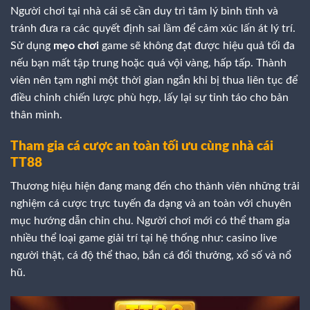
Người chơi tại nhà cái sẽ cần duy trì tâm lý bình tĩnh và
tránh đưa ra các quyết định sai lầm để cảm xúc lấn át lý trí.
Sử dụng
mẹo chơi
game sẽ không đạt được hiệu quả tối đa
nếu bạn mất tập trung hoặc quá vội vàng, hấp tấp. Thành
viên nên tạm nghỉ một thời gian ngắn khi bị thua liên tục để
điều chỉnh chiến lược phù hợp, lấy lại sự tỉnh táo cho bản
thân mình.
Tham gia cá cược an toàn tối ưu cùng nhà cái
TT88
Thương hiệu hiện đang mang đến cho thành viên những trải
nghiệm cá cược trực tuyến đa dạng và an toàn với chuyên
mục hướng dẫn chỉn chu. Người chơi mới có thể tham gia
nhiều thể loại game giải trí tại hệ thống như: casino live
người thật, cá độ thể thao, bắn cá đổi thưởng, xổ số và nổ
hũ.