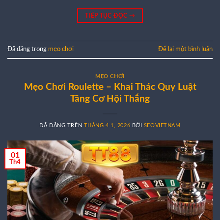
TIẾP TỤC ĐỌC
→
Đã đăng trong
mẹo chơi
Để lại một bình luận
MẸO CHƠI
Mẹo Chơi Roulette – Khai Thác Quy Luật
Tăng Cơ Hội Thắng
ĐÃ ĐĂNG TRÊN
THÁNG 4 1, 2026
BỞI
SEOVIETNAM
01
Th4