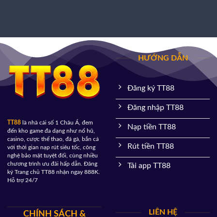
HƯỚNG DẪN
Đăng ký TT88
Đăng nhập TT88
TT88
là nhà cái số 1 Châu Á, đem
Nạp tiền TT88
đến kho game đa dạng như nổ hũ,
casino, cược thể thao, đá gà, bắn cá
Rút tiền TT88
với thời gian nạp rút siêu tốc, công
nghệ bảo mật tuyệt đối, cùng nhiều
chương trình ưu đãi hấp dẫn. Đăng
Tải app TT88
ký Trang chủ TT88 nhận ngay 888K.
Hỗ trợ 24/7
LIÊN HỆ
CHÍNH SÁCH &