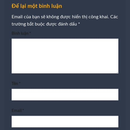
Để lại một bình luận
Email của bạn sẽ không được hiển thị công khai.
Các
trường bắt buộc được đánh dấu
*
Bình luận
*
Tên
*
Email
*