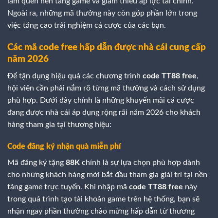
làm quen nền tảng game và giảm thiểu áp lực tài chính.
Ngoài ra, những mã thưởng này còn góp phần lớn trong
việc tăng cao trải nghiệm cá cược của các bạn.
Các mã code free hấp dẫn được nhà cái cung cấp
năm 2026
Để tận dụng hiệu quả các chương trình
code TT88 free
,
hội viên cần phải nắm rõ từng mã thưởng và cách sử dụng
phù hợp. Dưới đây chính là những khuyến mãi cá cược
đang được nhà cái áp dụng rộng rãi năm 2026 cho khách
hàng tham gia tại thương hiệu:
Code đăng ký nhận quà miễn phí
Mã đăng ký tặng
88K
chính là sự lựa chọn phù hợp dành
cho những khách hàng mới bắt đầu tham gia giải trí tại nền
tảng game trực tuyến. Khi nhập mã
code TT88 free
này
trong quá trình tạo tài khoản game trên hệ thống, bạn sẽ
nhận ngay phần thưởng chào mừng hấp dẫn từ thương