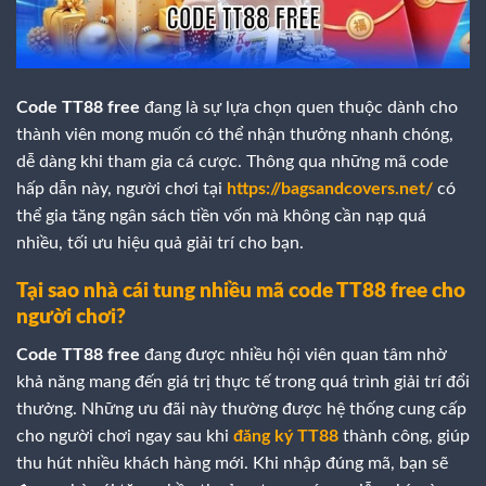
Code TT88 free
đang là sự lựa chọn quen thuộc dành cho
thành viên mong muốn có thể nhận thưởng nhanh chóng,
dễ dàng khi tham gia cá cược. Thông qua những mã code
hấp dẫn này, người chơi tại
https://bagsandcovers.net/
có
thể gia tăng ngân sách tiền vốn mà không cần nạp quá
nhiều, tối ưu hiệu quả giải trí cho bạn.
Tại sao nhà cái tung nhiều mã code TT88 free cho
người chơi?
Code TT88 free
đang được nhiều hội viên quan tâm nhờ
khả năng mang đến giá trị thực tế trong quá trình giải trí đổi
thưởng. Những ưu đãi này thường được hệ thống cung cấp
cho người chơi ngay sau khi
đăng ký TT88
thành công, giúp
thu hút nhiều khách hàng mới. Khi nhập đúng mã, bạn sẽ