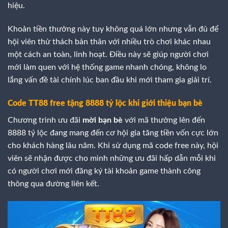
hiệu.
Khoản tiền thưởng này tuy không quá lớn nhưng vẫn đủ để
hội viên thử thách bản thân với nhiều trò chơi khác nhau
một cách an toàn, linh hoạt. Điều này sẽ giúp người chơi
mới làm quen với hệ thống game nhanh chóng, không lo
lắng vấn đề tài chính lúc ban đầu khi mới tham gia giải trí.
Code TT88 free tặng 8888 tỷ lộc khi giới thiệu bạn bè
Chương trình ưu đãi
mời bạn bè
với mã thưởng lên đến
8888 tỷ lộc đang mang đến cơ hội gia tăng tiền vốn cực lớn
cho khách hàng lâu năm. Khi sử dụng mã code free này, hội
viên sẽ nhận được cho mình những ưu đãi hấp dẫn mỗi khi
có người chơi mới đăng ký tài khoản game thành công
thông qua đường liên kết.