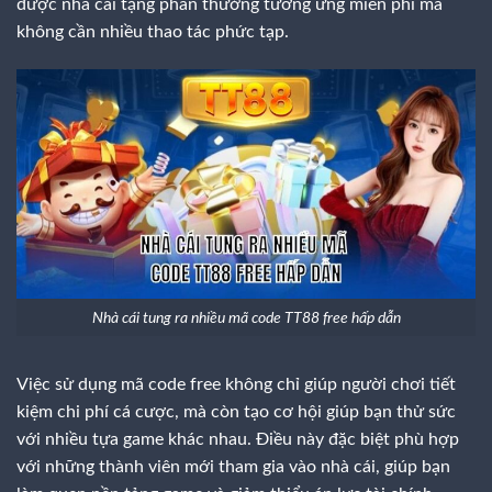
được nhà cái tặng phần thưởng tương ứng miễn phí mà
không cần nhiều thao tác phức tạp.
Nhà cái tung ra nhiều mã code TT88 free hấp dẫn
Việc sử dụng mã code free không chỉ giúp người chơi tiết
kiệm chi phí cá cược, mà còn tạo cơ hội giúp bạn thử sức
với nhiều tựa game khác nhau. Điều này đặc biệt phù hợp
với những thành viên mới tham gia vào nhà cái, giúp bạn