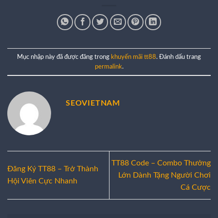
Mục nhập này đã được đăng trong
khuyến mãi tt88
. Đánh dấu trang
permalink
.
SEOVIETNAM
TT88 Code – Combo Thưởng
Đăng Ký TT88 – Trở Thành
Lớn Dành Tặng Người Chơi
Hội Viên Cực Nhanh
Cá Cược