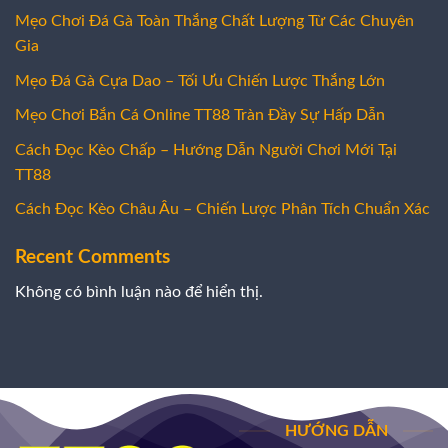
Mẹo Chơi Đá Gà Toàn Thắng Chất Lượng Từ Các Chuyên
Gia
Mẹo Đá Gà Cựa Dao – Tối Ưu Chiến Lược Thắng Lớn
Mẹo Chơi Bắn Cá Online TT88 Tràn Đầy Sự Hấp Dẫn
Cách Đọc Kèo Chấp – Hướng Dẫn Người Chơi Mới Tại
TT88
Cách Đọc Kèo Châu Âu – Chiến Lược Phân Tích Chuẩn Xác
Recent Comments
Không có bình luận nào để hiển thị.
HƯỚNG DẪN