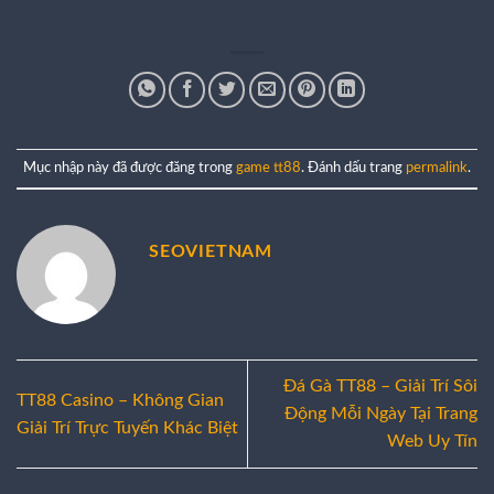
Mục nhập này đã được đăng trong
game tt88
. Đánh dấu trang
permalink
.
SEOVIETNAM
Đá Gà TT88 – Giải Trí Sôi
TT88 Casino – Không Gian
Động Mỗi Ngày Tại Trang
Giải Trí Trực Tuyến Khác Biệt
Web Uy Tín