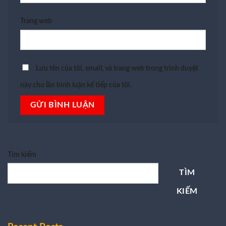
Trang web
Lưu tên của tôi, email, và trang web trong trình duyệt
này cho lần bình luận kế tiếp của tôi.
Tìm kiếm
TÌM
KIẾM