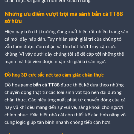
chân thực và gần gũi hơn với khách hàng.
Những ưu điểm vượt trội mà sảnh bắn cá TT88
sở hữu
Hiện nay trên thị trường đang xuất hiện rất nhiều trang săn
cá mới đầy hấp dẫn. Tuy nhiên sảnh giải trí của chúng tôi
vẫn luôn được đón nhận và thu hút lượt truy cập cực
khủng. Vì vậy dưới đây chúng tôi sẽ đề cập tới những thế
mạnh mà hội viên được nhận khi giải trí săn ngư:
Đồ hoạ 3D cực sắc nét tạo cảm giác chân thực
Đồ hoạ game
bắn cá TT88
được thiết kế dựa theo những
chuyển động thật từ các loài sinh vật tạo nên đại dương
chân thực. Các hiệu ứng xuất phát từ chuyển động của cá
hay vũ khí đều mang đến sự vui vẻ, sảng khoái cho người
chinh phục. Đặc biệt nhà cái còn thiết kế các tính năng vô
cùng logic giúp tân binh nhanh chóng tiếp cận hơn.