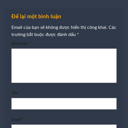
Để lại một bình luận
Email của bạn sẽ không được hiển thị công khai.
Các
trường bắt buộc được đánh dấu
*
Bình luận
*
Tên
*
Email
*