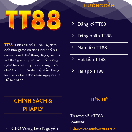
HƯỚNG DẪN
Đăng ký TT88
Đăng nhập TT88
TT88
là nhà cái số 1 Châu Á, đem
Nạp tiền TT88
đến kho game đa dạng như nổ hũ,
casino, cược thể thao, đá gà, bắn cá
Rút tiền TT88
với thời gian nạp rút siêu tốc, công
nghệ bảo mật tuyệt đối, cùng nhiều
chương trình ưu đãi hấp dẫn. Đăng
Tải app TT88
ký Trang chủ TT88 nhận ngay 888K.
Hỗ trợ 24/7
LIÊN HỆ
CHÍNH SÁCH &
PHÁP LÝ
Thương hiệu: TT88
Website:
CEO Vòng Leo Nguyễn
https://bagsandcovers.net/