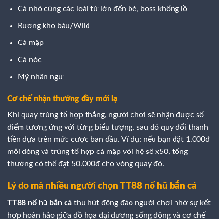
Cá nhỏ cùng các loài từ lớn đến bé, boss khổng lồ
Rương kho báu/Wild
Cá mập
Cá nóc
Mỹ nhân ngư
Cơ chế nhận thưởng đầy mới lạ
Khi quay trúng tổ hợp thắng, người chơi sẽ nhận được số
điểm tương ứng với từng biểu tượng, sau đó quy đổi thành
tiền dựa trên mức cược ban đầu. Ví dụ: nếu bạn đặt 1.000đ
mỗi dòng và trúng tổ hợp cá mập với hệ số x50, tổng
thưởng có thể đạt 50.000đ cho vòng quay đó.
Lý do mà nhiều người chọn TT88 nổ hũ bắn cá
TT88 nổ hũ bắn cá
thu hút đông đảo người chơi nhờ sự kết
hợp hoàn hảo giữa đồ họa đại dương sống động và cơ chế