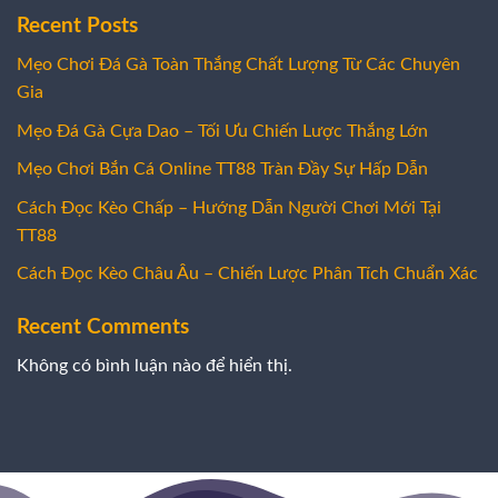
Recent Posts
Mẹo Chơi Đá Gà Toàn Thắng Chất Lượng Từ Các Chuyên
Gia
Mẹo Đá Gà Cựa Dao – Tối Ưu Chiến Lược Thắng Lớn
Mẹo Chơi Bắn Cá Online TT88 Tràn Đầy Sự Hấp Dẫn
Cách Đọc Kèo Chấp – Hướng Dẫn Người Chơi Mới Tại
TT88
Cách Đọc Kèo Châu Âu – Chiến Lược Phân Tích Chuẩn Xác
Recent Comments
Không có bình luận nào để hiển thị.